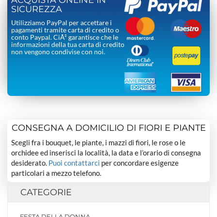
ACQUISTA ONLINE IN
SICUREZZA
Utilizziamo PayPal per accettare i
pagamenti tramite carta di credito o
conto Paypal. CiÃ² garantisce che le
informazioni della tua carta di credito
non vengono condivise con noi.
CONSEGNA A DOMICILIO DI FIORI E PIANTE
Scegli fra i bouquet, le piante, i mazzi di fiori, le rose o le
orchidee ed inserisci la località, la data e l’orario di consegna
desiderato.
Puoi contattarci
per concordare esigenze
particolari a mezzo telefono.
CATEGORIE
FESTA DELLA DONNA