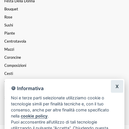
Festa Della Donna
Bouquet
Rose
Sushi
Piante
Centrotavola
Mazzi
Coroncine
Composizioni
Cesti
Cuori
X
🍪 Informativa
Funebre
Noi e terze parti selezionate utilizziamo cookie o
San Valentino
tecnologie simili per finalità tecniche e, con il tuo
Festa Della Mamma
consenso, anche per altre finalità come specificato
nella
cookie policy
.
Puoi acconsentire all’utilizzo di tali tecnologie
utilizzando il pulsante “Accetta”. Chiudendo questa