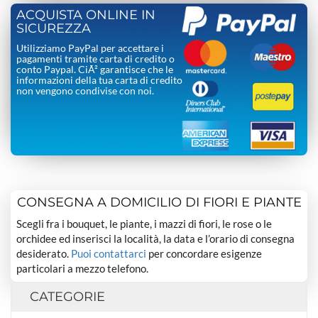
ACQUISTA ONLINE IN
SICUREZZA
Utilizziamo PayPal per accettare i
pagamenti tramite carta di credito o
conto Paypal. CiÃ² garantisce che le
informazioni della tua carta di credito
non vengono condivise con noi.
CONSEGNA A DOMICILIO DI FIORI E PIANTE
Scegli fra i bouquet, le piante, i mazzi di fiori, le rose o le
orchidee ed inserisci la località, la data e l’orario di consegna
desiderato.
Puoi contattarci
per concordare esigenze
particolari a mezzo telefono.
CATEGORIE