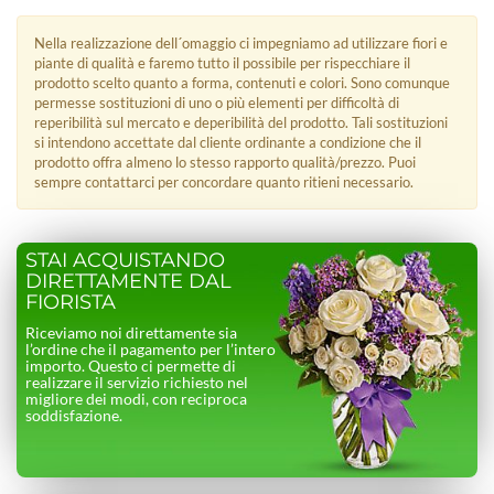
Nella realizzazione dell´omaggio ci impegniamo ad utilizzare fiori e
piante di qualità e faremo tutto il possibile per rispecchiare il
prodotto scelto quanto a forma, contenuti e colori. Sono comunque
permesse sostituzioni di uno o più elementi per difficoltà di
reperibilità sul mercato e deperibilità del prodotto. Tali sostituzioni
si intendono accettate dal cliente ordinante a condizione che il
prodotto offra almeno lo stesso rapporto qualità/prezzo. Puoi
sempre contattarci per concordare quanto ritieni necessario.
STAI ACQUISTANDO
DIRETTAMENTE DAL
FIORISTA
Riceviamo noi direttamente sia
l’ordine che il pagamento per l’intero
importo. Questo ci permette di
realizzare il servizio richiesto nel
migliore dei modi, con reciproca
soddisfazione.