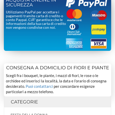
ACQUISTA ONLINE IN
SICUREZZA
Utilizziamo PayPal per accettare i
pagamenti tramite carta di credito o
conto Paypal. CiÃ² garantisce che le
informazioni della tua carta di credito
non vengono condivise con noi.
CONSEGNA A DOMICILIO DI FIORI E PIANTE
Scegli fra i bouquet, le piante, i mazzi di fiori, le rose o le
orchidee ed inserisci la località, la data e l’orario di consegna
desiderato.
Puoi contattarci
per concordare esigenze
particolari a mezzo telefono.
CATEGORIE
FESTA DELLA DONNA